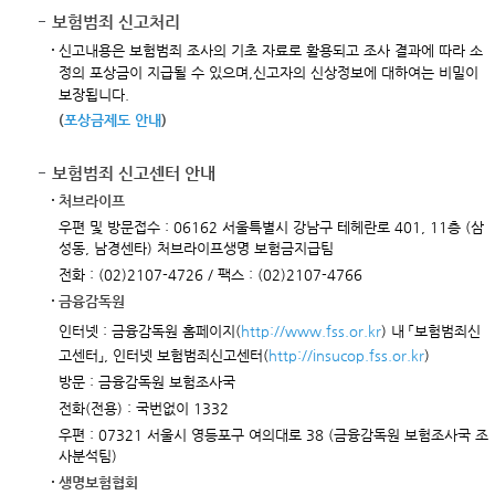
보험범죄 신고처리
신고내용은 보험범죄 조사의 기초 자료로 활용되고 조사 결과에 따라 소
정의 포상금이 지급될 수 있으며,신고자의 신상정보에 대하여는 비밀이
보장됩니다.
(
포상금제도 안내
)
보험범죄 신고센터 안내
처브라이프
우편 및 방문접수 : 06162 서울특별시 강남구 테헤란로 401, 11층 (삼
성동, 남경센타) 처브라이프생명 보험금지급팀
전화 : (02)2107-4726 / 팩스 : (02)2107-4766
금융감독원
인터넷 : 금융감독원 홈페이지(
http://www.fss.or.kr
) 내 「보험범죄신
고센터」, 인터넷 보험범죄신고센터(
http://insucop.fss.or.kr
)
방문 : 금융감독원 보험조사국
전화(전용) : 국번없이 1332
우편 : 07321 서울시 영등포구 여의대로 38 (금융감독원 보험조사국 조
사분석팀)
생명보험협회