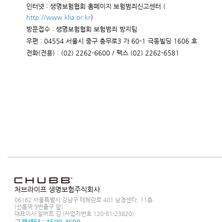
인터넷 : 생명보험협회 홈페이지 보험범죄신고센터 (
http://www.klia.or.kr
)
방문접수 : 생명보험협회 보험범죄 방지팀
우편 : 04554 서울시 중구 충무로3 가 60-1 극동빌딩 1606 호
전화(전용) : (02) 2262-6600 / 팩스 (02) 2262-6581
처브라이프 생명보험주식회사
06162 서울특별시 강남구 테헤란로 401 남경센타, 11층
(선릉역 9번출구 앞)
대표이사 알버트 김 (사업자번호 120-81-23820)