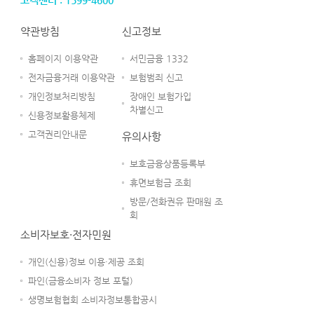
고객센터 : 1599-4600
약관방침
신고정보
홈페이지 이용약관
서민금융 1332
전자금융거래 이용약관
보험범죄 신고
개인정보처리방침
장애인 보험가입
차별신고
신용정보활용체제
고객권리안내문
유의사항
보호금융상품등록부
휴면보험금 조회
방문/전화권유 판매원 조
회
소비자보호·전자민원
개인(신용)정보 이용·제공 조회
파인(금융소비자 정보 포털)
생명보험협회 소비자정보통합공시