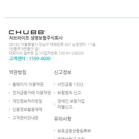
처브라이프 생명보험주식회사
06162 서울특별시 강남구 테헤란로 401 남경센타, 11층
(선릉역 9번출구 앞)
대표이사 알버트 김 (사업자번호 120-81-23820)
고객센터 : 1599-4600
약관방침
신고정보
홈페이지 이용약관
서민금융 1332
전자금융거래 이용약관
보험범죄 신고
개인정보처리방침
장애인 보험가입
차별신고
신용정보활용체제
고객권리안내문
유의사항
보호금융상품등록부